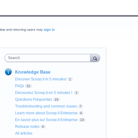
New and returning users may
sign in
Search
Knowledge Base
Discover Scoop.it in 5 minutes!
1
FAQs
31
Découvrez Scoop.it en 5 minutes !
1
Questions Fréquentes
19
Troubleshooting and common issues
7
Learn more about Scoop.it Enterprise
6
En savoir plus sur Scoop.it Entreprise
13
Release notes
4
All articles