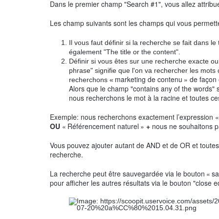
Dans le premier champ "Search #1", vous allez attribuer
Les champ suivants sont les champs qui vous permetten
Il vous faut définir si la recherche se fait dans 
également "The title or the content".
Définir si vous êtes sur une recherche exacte ou 
phrase" signifie que l'on va rechercher les mot
marketing de contenu
» de façon 
recherchons «
Alors que le champ "contains any of the words" s
nous recherchons le mot à la racine et toutes ces 
Exemple: n
ous recherchons exactement l’expression «
OU
«
Référencement naturel
»
+
nous ne souhaitons p
Vous pouvez ajouter autant de AND et de OR et toutes l
recherche.
La recherche peut être sauvegardée via le bouton
«
sa
pour afficher les autres résultats via le bouton "close e