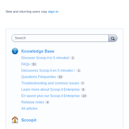
New and returning users may
sign in
Search
Knowledge Base
Discover Scoop.it in 5 minutes!
1
FAQs
31
Découvrez Scoop.it en 5 minutes !
1
Questions Fréquentes
19
Troubleshooting and common issues
7
Learn more about Scoop.it Enterprise
6
En savoir plus sur Scoop.it Entreprise
13
Release notes
4
All articles
Scoopit