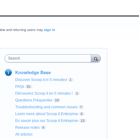
New and returning users may
sign in
Search
Knowledge Base
Discover Scoop.it in 5 minutes!
1
FAQs
31
Découvrez Scoop.it en 5 minutes !
1
Questions Fréquentes
19
Troubleshooting and common issues
7
Learn more about Scoop.it Enterprise
6
En savoir plus sur Scoop.it Entreprise
13
Release notes
4
All articles