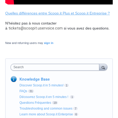
Quelles différences entre Scoop.it Plus et Scoop.it Entreprise ?
N'hésitez pas à nous contacter
à
tickets@scoopit.uservoice.com
si vous avez des questions.
New and returning users may
sign in
Search
Knowledge Base
Discover Scoop.it in 5 minutes!
1
FAQs
31
Découvrez Scoop.it en 5 minutes !
1
Questions Fréquentes
19
Troubleshooting and common issues
7
Learn more about Scoop.it Enterprise
6